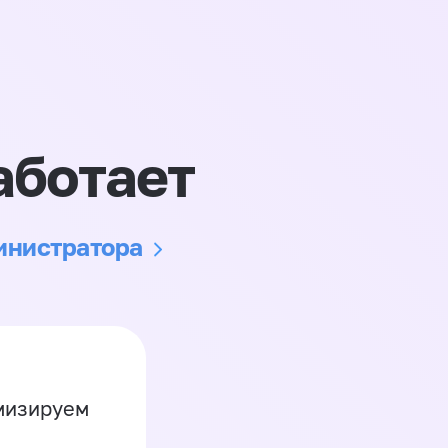
аботает
министратора
имизируем