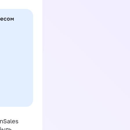
inSales
быль