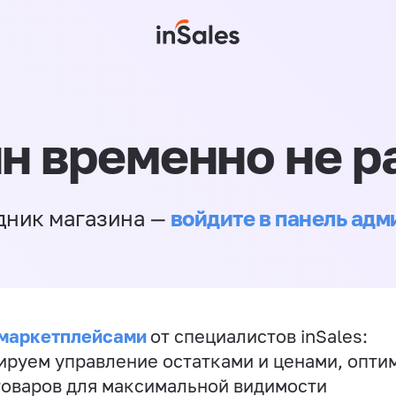
н временно не р
войдите в панель ад
дник магазина —
 маркетплейсами
от специалистов inSales:
ируем управление остатками и ценами, опт
товаров для максимальной видимости