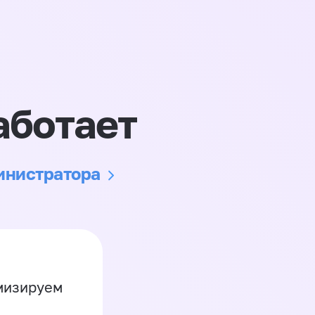
аботает
министратора
имизируем