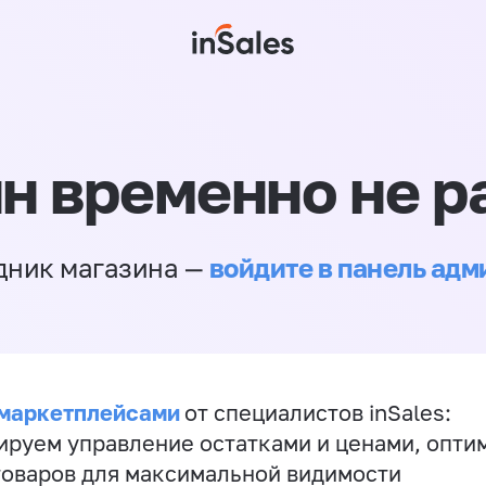
н временно не р
войдите в панель ад
дник магазина —
 маркетплейсами
от специалистов inSales:
ируем управление остатками и ценами, опт
товаров для максимальной видимости