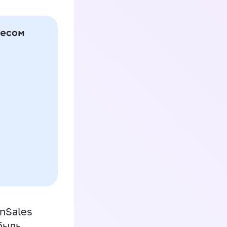
inSales
быль